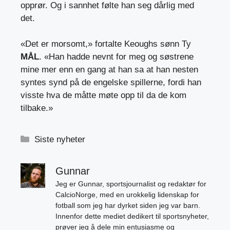
opprør. Og i sannhet følte han seg dårlig med
det.
«Det er morsomt,» fortalte Keoughs sønn Ty
MÅL
. «Han hadde nevnt for meg og søstrene
mine mer enn en gang at han sa at han nesten
syntes synd på de engelske spillerne, fordi han
visste hva de måtte møte opp til da de kom
tilbake.»
Kategorier
Siste nyheter
Gunnar
Jeg er Gunnar, sportsjournalist og redaktør for
CalcioNorge, med en urokkelig lidenskap for
fotball som jeg har dyrket siden jeg var barn.
Innenfor dette mediet dedikert til sportsnyheter,
prøver jeg å dele min entusiasme og