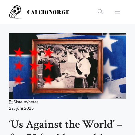
Hopp
til
Meny
innhold
Siste nyheter
27. juni 2025
‘Us Against the World’ –