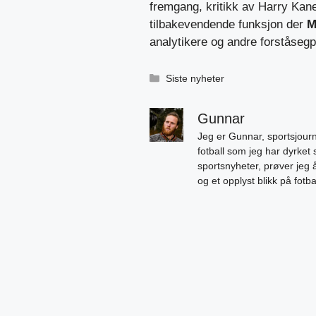
fremgang, kritikk av Harry Kan
tilbakevendende funksjon der
M
analytikere og andre forståsegpå
Kategorier
Siste nyheter
Gunnar
Jeg er Gunnar, sportsjourn
fotball som jeg har dyrket 
sportsnyheter, prøver jeg
og et opplyst blikk på fotb