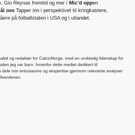
e, Gio Reynas fremtid og mer i
Mic’d opp
en
ål oss
Tapper inn i perspektivet til kringkastere,
ere på fotballstaten i USA og i utlandet.
alist og redaktør for CalcioNorge, med en urokkelig lidenskap for
siden jeg var barn. Innenfor dette mediet dedikert til
 å dele min entusiasme og ekspertise gjennom relevante analyser
allverdenen.