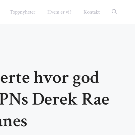
Toppnyheter
Hvem er vi?
Kontakt
erte hvor god
SPNs Derek Rae
anes