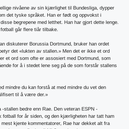
lige nivåene av sin kjærlighet til Bundesliga, dypper
om det tyske språket. Han er født og oppvokst i
disse begrepene med letthet. Han har gjort dette lenge.
otball går flere tiår tilbake.
an diskuterer Borussia Dortmund, bruker han ordet
betyr det «lukten av stallen.» Men det er ikke et ord
t er et ord som ofte er assosiert med Dortmund, som
ående for å i stedet lene seg på de som forstår stallens
d mindre du kan forstå at med mindre du vet den
ifisert til å være der.»
a -stallen bedre enn Rae. Den veteran ESPN -
k fotball for år siden, og den kjærligheten har tatt ham
s mest kjente kommentatorer, Rae har dekket alt fra