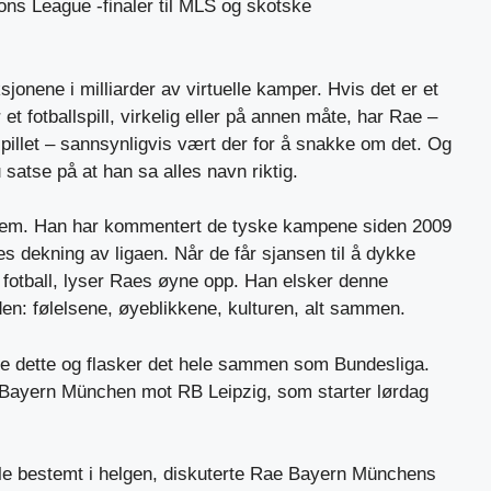
s League -finaler til MLS og skotske
nene i milliarder av virtuelle kamper. Hvis det er et
et fotballspill, virkelig eller på annen måte, har Rae –
pillet – sannsynligvis vært der for å snakke om det. Og
satse på at han sa alles navn riktig.
 hjem. Han har kommentert de tyske kampene siden 2009
s dekning av ligaen. Når de får sjansen til å dykke
sk fotball, lyser Raes øyne opp. Han elsker denne
en: følelsene, øyeblikkene, kulturen, alt sammen.
e dette og flasker det hele sammen som Bundesliga.
 Bayern München mot RB Leipzig, som starter lørdag
le bestemt i helgen, diskuterte Rae Bayern Münchens