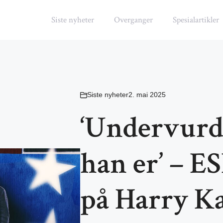
Siste nyheter
Overganger
Spesialartikler
Siste nyheter
2. mai 2025
‘Undervurd
han er’ – E
på Harry K