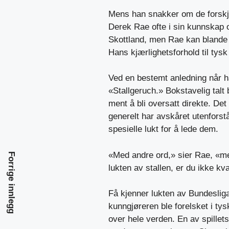
Mens han snakker om de forskjel
Derek Rae ofte i sin kunnskap 
Skottland, men Rae kan blande 
Hans kjærlighetsforhold til tysk f
Ved en bestemt anledning når h
«Stallgeruch.» Bokstavelig talt 
ment å bli oversatt direkte. De
generelt har avskåret utenforst
spesielle lukt for å lede dem.
«Med andre ord,» sier Rae, «me
Forrige innlegg
lukten av stallen, er du ikke kval
Få kjenner lukten av Bundeslig
kunngjøreren ble forelsket i tys
over hele verden. En av spillet