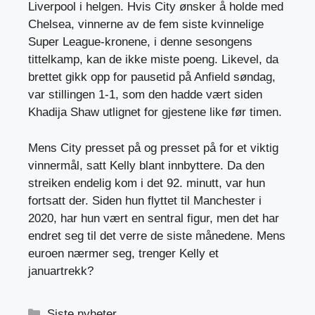
Liverpool i helgen. Hvis City ønsker å holde med
Chelsea, vinnerne av de fem siste kvinnelige
Super League-kronene, i denne sesongens
tittelkamp, ​​kan de ikke miste poeng. Likevel, da
brettet gikk opp for pausetid på Anfield søndag,
var stillingen 1-1, som den hadde vært siden
Khadija Shaw utlignet for gjestene like før timen.
Mens City presset på og presset på for et viktig
vinnermål, satt Kelly blant innbyttere. Da den
streiken endelig kom i det 92. minutt, var hun
fortsatt der. Siden hun flyttet til Manchester i
2020, har hun vært en sentral figur, men det har
endret seg til det verre de siste månedene. Mens
euroen nærmer seg, trenger Kelly et
januartrekk?
Kategorier
Siste nyheter