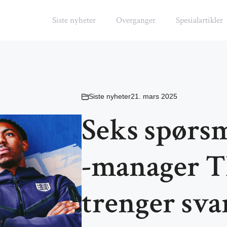
Siste nyheter
Overganger
Spesialartikler
Siste nyheter
21. mars 2025
Seks spørs
-manager T
trenger svar