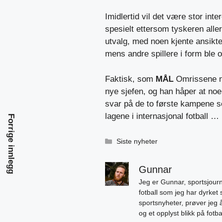
Imidlertid vil det være stor int
spesielt ettersom tyskeren all
utvalg, med noen kjente ansikte
mens andre spillere i form ble o
Faktisk, som
MÅL
Omrissene ne
nye sjefen, og han håper at noe
svar på de to første kampene s
lagene i internasjonal fotball …
Forrige innlegg
Kategorier
Siste nyheter
Gunnar
Jeg er Gunnar, sportsjourn
fotball som jeg har dyrket 
sportsnyheter, prøver jeg
og et opplyst blikk på fotb