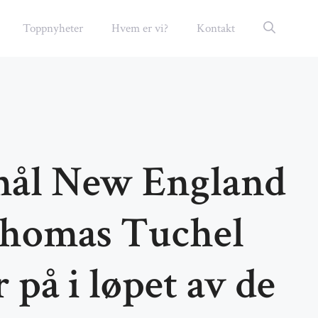
Toppnyheter
Hvem er vi?
Kontakt
mål New England
homas Tuchel
 på i løpet av de