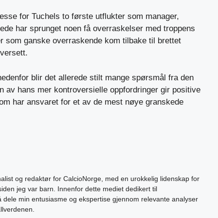
eresse for Tuchels to første utflukter som manager,
erede har sprunget noen få overraskelser med troppens
r som ganske overraskende kom tilbake til brettet
versett.
denfor blir det allerede stilt mange spørsmål fra den
n av hans mer kontroversielle oppfordringer gir positive
om har ansvaret for et av de mest nøye granskede
alist og redaktør for CalcioNorge, med en urokkelig lidenskap for
siden jeg var barn. Innenfor dette mediet dedikert til
 å dele min entusiasme og ekspertise gjennom relevante analyser
allverdenen.