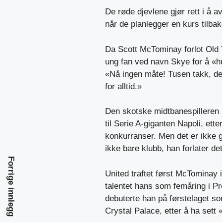
De røde djevlene gjør rett i å 
når de planlegger en kurs tilbak
Da Scott McTominay forlot Old T
ung fan ved navn Skye for å «hu
«Nå ingen måte! Tusen takk, det
for alltid.»
Den skotske midtbanespilleren h
til Serie A-giganten Napoli, ett
konkurranser. Men det er ikke g
ikke bare klubb, han forlater d
Forrige innlegg
United traftet først McTominay 
talentet hans som femåring i Pr
debuterte han på førstelaget s
Crystal Palace, etter å ha sett 