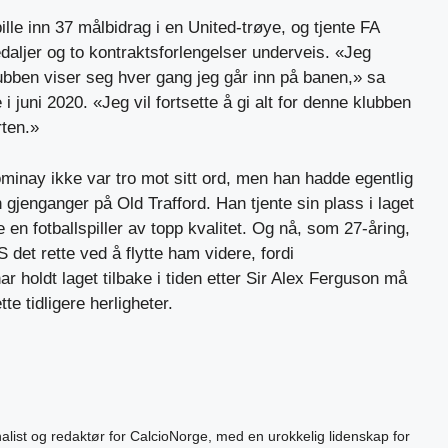
lle inn 37 målbidrag i en United-trøye, og tjente FA
ljer og to kontraktsforlengelser underveis. «Jeg
ubben viser seg hver gang jeg går inn på banen,» sa
i juni 2020. «Jeg vil fortsette å gi alt for denne klubben
rten.»
minay ikke var tro mot sitt ord, men han hadde egentlig
gjenganger på Old Trafford. Han tjente sin plass i laget
en fotballspiller av topp kvalitet. Og nå, som 27-åring,
det rette ved å flytte ham videre, fordi
 holdt laget tilbake i tiden etter Sir Alex Ferguson må
te tidligere herligheter.
alist og redaktør for CalcioNorge, med en urokkelig lidenskap for