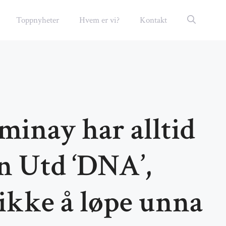
Toppnyheter
Hvem er vi?
Kontakt
inay har alltid
n Utd ‘DNA’,
ikke å løpe unna