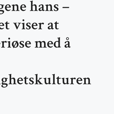
gene hans –
t viser at
riøse med å
ghetskulturen