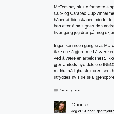
McTominay skulle fortsette å spi
Cup- og Carabao Cup-vinnermeda
håper at lidenskapen min for kl
han etter å ha signert den andre 
hver gang jeg drar på meg skjo
Ingen kan noen gang si at McTo
ikke noe å gjøre med å være en 
ved å være en arbeidshest, ikke 
gjør Uniteds nye deleiere INEOS 
middelmådighetskulturen som har
utryddes hvis de skal gjenoppret
Kategorier
Siste nyheter
Gunnar
Jeg er Gunnar, sportsjourn