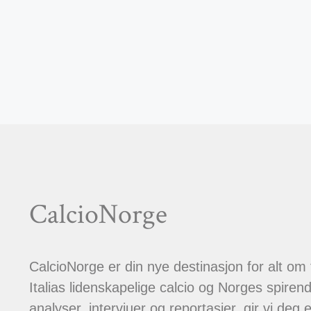
CalcioNorge
CalcioNorge er din nye destinasjon for alt om
Italias lidenskapelige calcio og Norges spiren
analyser, intervjuer og reportasjer, gir vi deg et