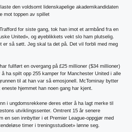
avlaste den voldsomt lidenskapelige akademikandidaten
e mot toppen av spillet
rafford for siste gang, tok han imot et armbånd fra en
ske United», og øyeblikkets vekt slo ham plutselig.
 er så søtt. Jeg skal ta det på. Det vil forbli med meg
ar fullført en overgang på £25 millioner ($34 millioner)
er å ha spilt opp 255 kamper for Manchester United i alle
runnen til at han var så emosjonell. McTominay bytter
et eneste hjemmet han noen gang har kjent.
inn i ungdomsrekkene deres etter å ha lagt merke til
estons utviklingssenter. Omtrent 15 år senere
om en sen innbytter i et Premier League-oppgjør med
«endeløse timer i treningsstudioet» lønne seg.