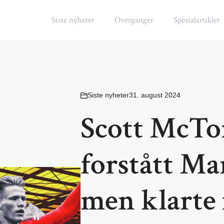
Siste nyheter
Overganger
Spesialartikler
Siste nyheter
31. august 2024
Scott McTom
forstått Ma
men klarte 