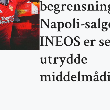
begrensnin
Napoli-salge
INEOS er se
utrydde
middelmådi