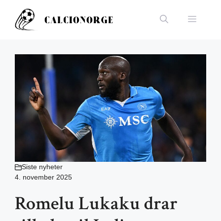
Hopp
til
Meny
innhold
Siste nyheter
4. november 2025
Romelu Lukaku drar