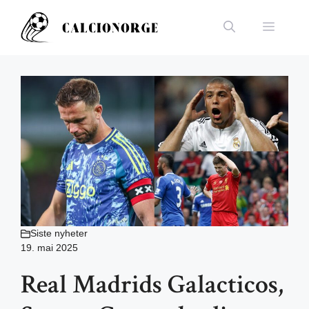
Hopp
til
Meny
innhold
Siste nyheter
19. mai 2025
Real Madrids Galacticos,