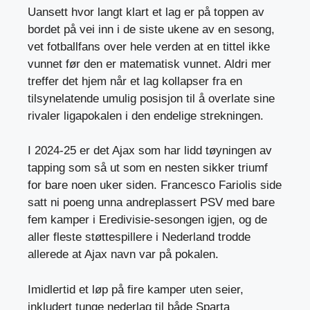
Uansett hvor langt klart et lag er på toppen av
bordet på vei inn i de siste ukene av en sesong,
vet fotballfans over hele verden at en tittel ikke
vunnet før den er matematisk vunnet. Aldri mer
treffer det hjem når et lag kollapser fra en
tilsynelatende umulig posisjon til å overlate sine
rivaler ligapokalen i den endelige strekningen.
I 2024-25 er det Ajax som har lidd tøyningen av
tapping som så ut som en nesten sikker triumf
for bare noen uker siden. Francesco Fariolis side
satt ni poeng unna andreplassert PSV med bare
fem kamper i Eredivisie-sesongen igjen, og de
aller fleste støttespillere i Nederland trodde
allerede at Ajax navn var på pokalen.
Imidlertid et løp på fire kamper uten seier,
inkludert tunge nederlag til både Sparta