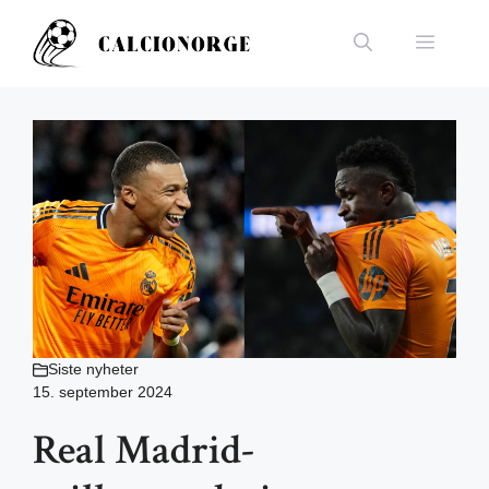
Hopp
til
Meny
innhold
Siste nyheter
15. september 2024
Real Madrid-