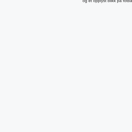
og et opplyst blikk på fotb