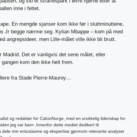
pausen, og slo et straffespark i øvre hjørne etter at
len inne i feltet.
kape. En mengde sjanser kom ikke før i sluttminuttene,
ius Jr begge nærme seg. Kylian Mbappe – kom på med
 angrepsideer, men Lille-målet ville ikke bli brutt.
 Madrid. Det er vanligvis det sene målet, eller
 gangen kom den ikke helt frem.
llere fra Stade Pierre-Mauroy…
alist og redaktør for CalcioNorge, med en urokkelig lidenskap for
siden jeg var barn. Innenfor dette mediet dedikert til
 å dele min entusiasme og ekspertise gjennom relevante analyser