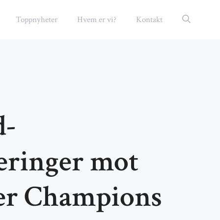
Toppnyheter
Hvem er vi?
Kontakt
d-
eringer mot
 er Champions