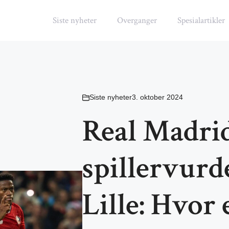
Siste nyheter
Overganger
Spesialartikler
Siste nyheter
3. oktober 2024
Real Madri
spillervurd
Lille: Hvor