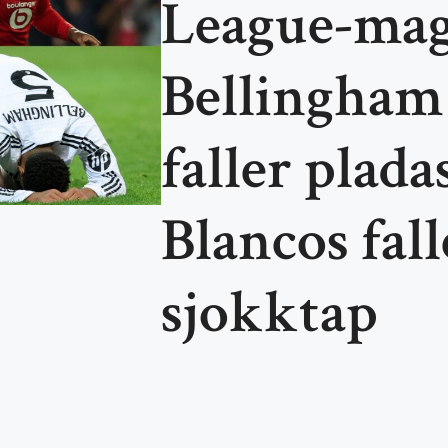
League-mag
Bellingham 
faller plada
Blancos fall
sjokktap