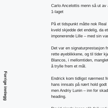
Carlo Ancelottis menn så ut av 
1-laget
På et tidspunkt måtte nok Rea
kveld skjedde det endelig, da et
imponerende Lille – med sin va
Det var en signaturprestasjon f
rette øyeblikkene, og til tider 
Blancos, i mellomtiden, manglet i
å trylle frem et mål.
Forrige innlegg
Endrick kom tidligst nærmest M
hans innsats på nært hold godt
men Andriy Lunin – inn for skad
heading.