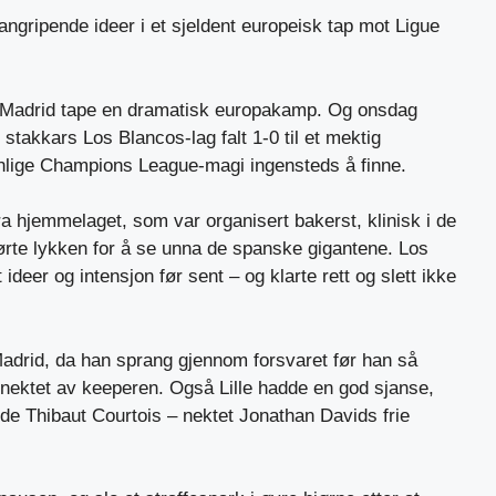
angripende ideer i et sjeldent europeisk tap mot Ligue
l Madrid tape en dramatisk europakamp. Og onsdag
 stakkars Los Blancos-lag falt 1-0 til et mektig
nlige Champions League-magi ingensteds å finne.
ra hjemmelaget, som var organisert bakerst, klinisk i de
kjørte lykken for å se unna de spanske gigantene. Los
deer og intensjon før sent – ​​og klarte rett og slett ikke
adrid, da han sprang gjennom forsvaret før han så
 nektet av keeperen. Også Lille hadde en god sjanse,
de Thibaut Courtois – nektet Jonathan Davids frie