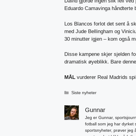
David gjorde ingen slik feil ved 
Eduardo Camavinga håndterte bal
Los Blancos forlot det sent å s
med Jude Bellingham og Vinic
30 minutter igjen – kom også med
Disse kampene skjer sjelden for
dramatisk øyeblikk. Bare denne
MÅL
vurderer Real Madrids spi
Kategorier
Siste nyheter
Gunnar
Jeg er Gunnar, sportsjourn
fotball som jeg har dyrket 
sportsnyheter, prøver jeg