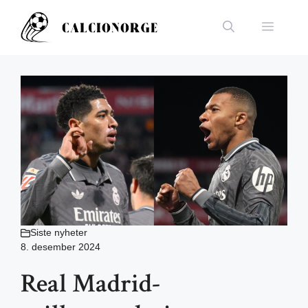
Hopp
til
Meny
innhold
Siste nyheter
8. desember 2024
Real Madrid-