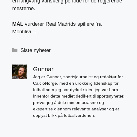
en langvarig vanskelig periode for de regjerende
mesterne.
MÅL
vurderer Real Madrids spillere fra
Montilivi…
Kategorier
Siste nyheter
Gunnar
Jeg er Gunnar, sportsjournalist og redaktør for
CalcioNorge, med en urokkelig lidenskap for
fotball som jeg har dyrket siden jeg var barn.
Innenfor dette mediet dedikert til sportsnyheter,
prøver jeg å dele min entusiasme og
ekspertise gjennom relevante analyser og et
opplyst blikk på fotballverdenen.