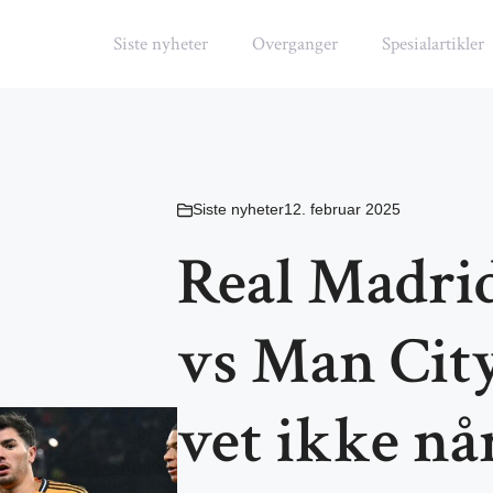
Siste nyheter
Overganger
Spesialartikler
Siste nyheter
12. februar 2025
Real Madrid
vs Man City
vet ikke når