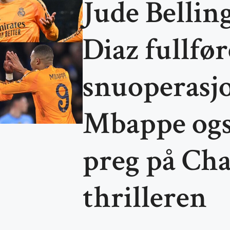
Jude Belli
Diaz fullfør
snuoperasjo
Mbappe også
preg på Ch
thrilleren