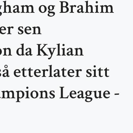
ngham og Brahim
er sen
n da Kylian
 etterlater sitt
ampions League -