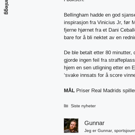
Bellingham hadde en god sjanse t
inspirasjon fra Vinicius Jr, før 
fjerne hjørnet fra et Dani Ceball
bare for å bli nektet av en redn
De ble betalt etter 80 minutter,
gjorde ingen feil fra straffepla
hjem en sen utligning etter en 
‘svake innsats for å score vinne
MÅL
Priser Real Madrids spille
Kategorier
Siste nyheter
Gunnar
Jeg er Gunnar, sportsjourn