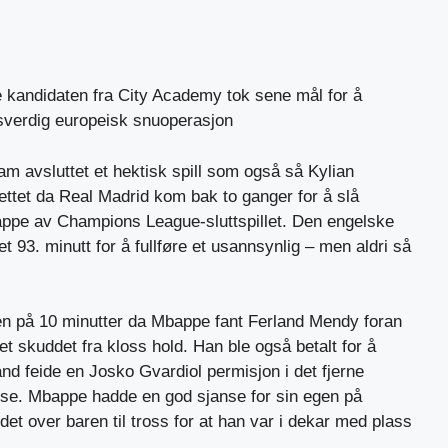
 kandidaten fra City Academy tok sene mål for å
verdig europeisk snuoperasjon
am avsluttet et hektisk spill som også så Kylian
ttet da Real Madrid kom bak to ganger for å slå
tappe av Champions League-sluttspillet. Den engelske
et 93. minutt for å fullføre et usannsynlig – men aldri så
sen på 10 minutter da Mbappe fant Ferland Mendy foran
 skuddet fra kloss hold. Han ble også betalt for å
land feide en Josko Gvardiol permisjon i det fjerne
delse. Mbappe hadde en god sjanse for sin egen på
et over baren til tross for at han var i dekar med plass