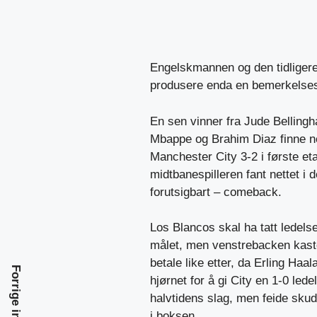
Engelskmannen og den tidligere
produsere enda en bemerkelses
En sen vinner fra Jude Bellingh
Mbappe og Brahim Diaz finne ne
Manchester City 3-2 i første e
midtbanespilleren fant nettet i d
forutsigbart – comeback.
Los Blancos skal ha tatt ledel
målet, men venstrebacken kastet
betale like etter, da Erling Haa
Forrige innlegg
hjørnet for å gi City en 1-0 le
halvtidens slag, men feide skudd
i boksen.