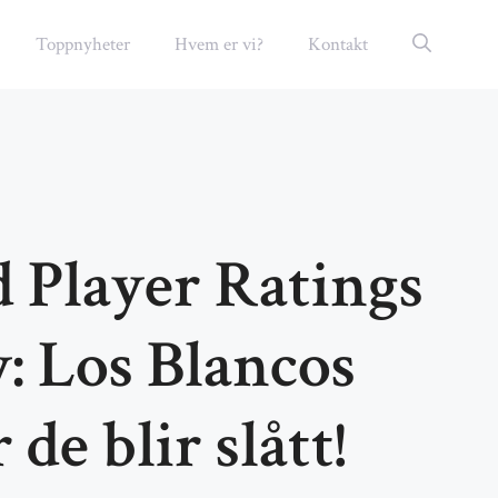
Toppnyheter
Hvem er vi?
Kontakt
 Player Ratings
: Los Blancos
 de blir slått!