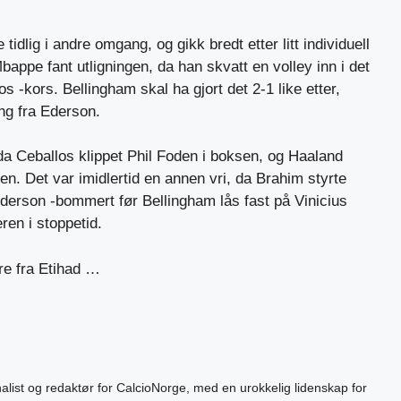
idlig i andre omgang, og gikk bredt etter litt individuell
Mbappe fant utligningen, da han skvatt en volley inn i det
os -kors. Bellingham skal ha gjort det 2-1 like etter,
ing fra Ederson.
 da Ceballos klippet Phil Foden i boksen, og Haaland
ssen. Det var imidlertid en annen vri, da Brahim styrte
Ederson -bommert før Bellingham lås fast på Vinicius
ren i stoppetid.
re fra Etihad …
alist og redaktør for CalcioNorge, med en urokkelig lidenskap for