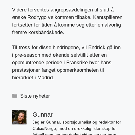
Videre forventes angrepsavdelingen til slutt å
ønske Rodrygo velkommen tilbake. Kantspilleren
fortsetter for tiden å komme seg etter en alvorlig
fremre korsbåndskade.
Til tross for disse hindringene, vil Endrick gå inn
i pre-season med økende selvtillit etter en
oppmuntrende periode i Frankrike hvor hans
prestasjoner fanget oppmerksomheten til
hierarkiet i Madrid.
Kategorier
Siste nyheter
Gunnar
Jeg er Gunnar, sportsjournalist og redaktør for
CalcioNorge, med en urokkelig lidenskap for
fotball som jeg har dyrket siden jeg var barn.