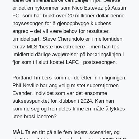
sårende innenlandske kampanjer i fjor. Deretter
er det en nykommer som Nico Estevez på Austin
FC, som har brukt over 20 millioner dollar denne
høysesongen for å gjenoppbygge klubbens
angrep – det vil være behov for resultater,
umiddelbart. Steve Cherundolo er i mellomtiden
en av MLS ‘beste hovedtrenere – men han tok
imidlertid dårlige avgjørelser på berøringslinjen i
fjor som til slutt kostet LAFC i postsesongen.
Portland Timbers kommer deretter inn i ligningen.
Phil Neville har angivelig mistet superstjernen
Evander, individet som var det ensomme
suksesspunktet for klubben i 2024. Kan han
komme seg og fremdeles finne en måte å lykkes
uten brasilianeren?
MÅL
Ta en titt på alle fem leders scenarier, og