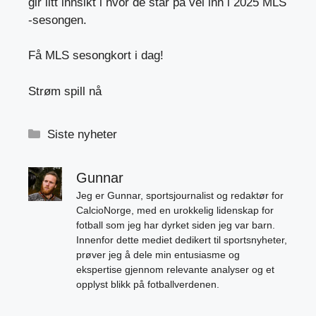
gir litt innsikt i hvor de står på vei inn i 2025 MLS
-sesongen.
Få MLS sesongkort i dag!
Strøm spill nå
Kategorier
Siste nyheter
Gunnar
Jeg er Gunnar, sportsjournalist og redaktør for
CalcioNorge, med en urokkelig lidenskap for
fotball som jeg har dyrket siden jeg var barn.
Innenfor dette mediet dedikert til sportsnyheter,
prøver jeg å dele min entusiasme og
ekspertise gjennom relevante analyser og et
opplyst blikk på fotballverdenen.