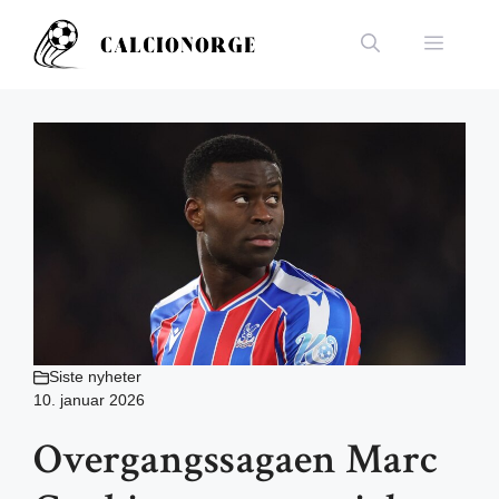
Hopp
til
Meny
innhold
Siste nyheter
10. januar 2026
Overgangssagaen Marc