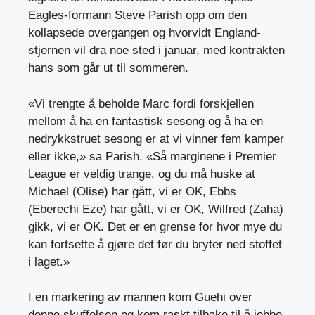
Eagles-formann Steve Parish opp om den
kollapsede overgangen og hvorvidt England-
stjernen vil dra noe sted i januar, med kontrakten
hans som går ut til sommeren.
«Vi trengte å beholde Marc fordi forskjellen
mellom å ha en fantastisk sesong og å ha en
nedrykkstruet sesong er at vi vinner fem kamper
eller ikke,» sa Parish. «Så marginene i Premier
League er veldig trange, og du må huske at
Michael (Olise) har gått, vi er OK, Ebbs
(Eberechi Eze) har gått, vi er OK, Wilfred (Zaha)
gikk, vi er OK. Det er en grense for hvor mye du
kan fortsette å gjøre det før du bryter ned stoffet
i laget.»
I en markering av mannen kom Guehi over
denne skuffelsen og kom raskt tilbake til å jobbe