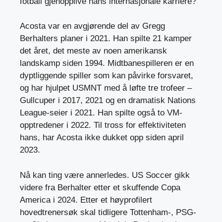
fotball gjenopplive hans internasjonale karriere?
Acosta var en avgjørende del av Gregg
Berhalters planer i 2021. Han spilte 21 kamper
det året, det meste av noen amerikansk
landskamp siden 1994. Midtbanespilleren er en
dyptliggende spiller som kan påvirke forsvaret,
og har hjulpet USMNT med å løfte tre trofeer –
Gullcuper i 2017, 2021 og en dramatisk Nations
League-seier i 2021. Han spilte også to VM-
opptredener i 2022. Til tross for effektiviteten
hans, har Acosta ikke dukket opp siden april
2023.
Nå kan ting være annerledes. US Soccer gikk
videre fra Berhalter etter et skuffende Copa
America i 2024. Etter et høyprofilert
hovedtrenersøk skal tidligere Tottenham-, PSG-