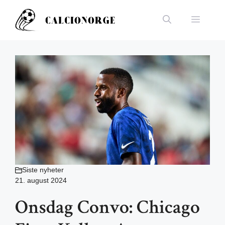
Hopp
til
Meny
innhold
Siste nyheter
21. august 2024
Onsdag Convo: Chicago