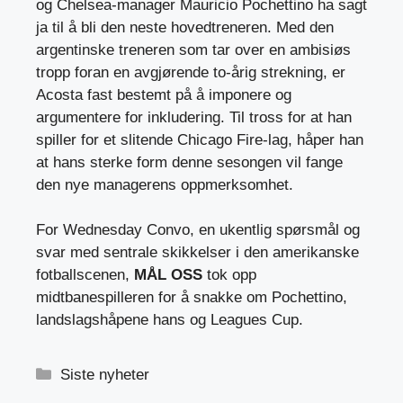
og Chelsea-manager Mauricio Pochettino ha sagt
ja til å bli den neste hovedtreneren. Med den
argentinske treneren som tar over en ambisiøs
tropp foran en avgjørende to-årig strekning, er
Acosta fast bestemt på å imponere og
argumentere for inkludering. Til tross for at han
spiller for et slitende Chicago Fire-lag, håper han
at hans sterke form denne sesongen vil fange
den nye managerens oppmerksomhet.
For Wednesday Convo, en ukentlig spørsmål og
svar med sentrale skikkelser i den amerikanske
fotballscenen,
MÅL OSS
tok opp
midtbanespilleren for å snakke om Pochettino,
landslagshåpene hans og Leagues Cup.
Kategorier
Siste nyheter