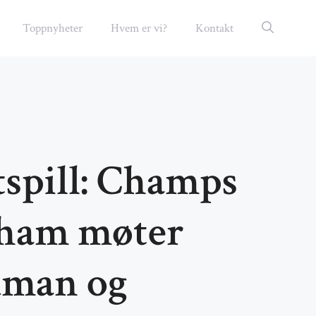
Toppnyheter
Hvem er vi?
Kontakt
spill: Champs
ham møter
dman og