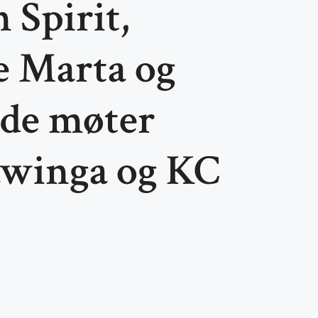
Spirit,
e Marta og
ide møter
winga og KC