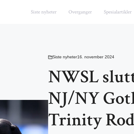
Siste nyheter
Overganger
Spesialartikler
Siste nyheter
16. november 2024
NWSL slutt
NJ/NY Got
Trinity Ro