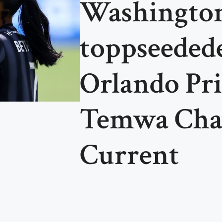
Washington 
toppseeded
Orlando Pr
Temwa Cha
Current