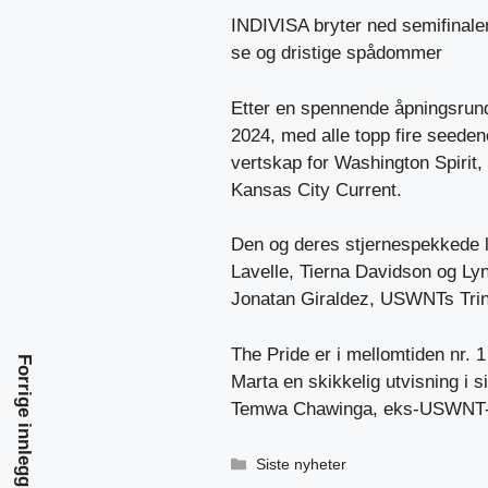
INDIVISA bryter ned semifinalen
se og dristige spådommer
Etter en spennende åpningsrunde 
2024, med alle topp fire seede
vertskap for Washington Spirit
Kansas City Current.
Den og deres stjernespekkede
Lavelle, Tierna Davidson og Lyn
Jonatan Giraldez, USWNTs Trini
The Pride er i mellomtiden nr. 1
Forrige innlegg
Marta en skikkelig utvisning i 
Temwa Chawinga, eks-USWNT-ma
Kategorier
Siste nyheter