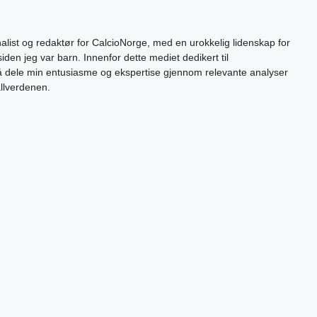
alist og redaktør for CalcioNorge, med en urokkelig lidenskap for
siden jeg var barn. Innenfor dette mediet dedikert til
 å dele min entusiasme og ekspertise gjennom relevante analyser
allverdenen.