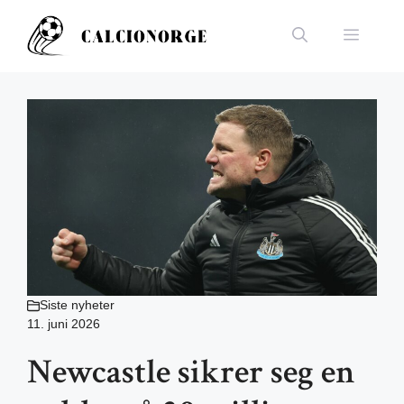
Hopp
til
Meny
innhold
Siste nyheter
11. juni 2026
Newcastle sikrer seg en