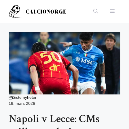
Hopp
til
Meny
innhold
Siste nyheter
18. mars 2026
Napoli v Lecce: CMs