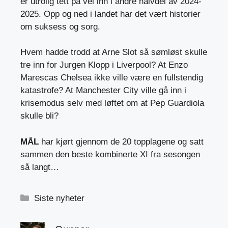
er utrolig tett på vei inn i andre halvdel av 2024-
2025. Opp og ned i landet har det vært historier
om suksess og sorg.
Hvem hadde trodd at Arne Slot så sømløst skulle
tre inn for Jurgen Klopp i Liverpool? At Enzo
Marescas Chelsea ikke ville være en fullstendig
katastrofe? At Manchester City ville gå inn i
krisemodus selv med løftet om at Pep Guardiola
skulle bli?
MÅL
har kjørt gjennom de 20 topplagene og satt
sammen den beste kombinerte XI fra sesongen
så langt…
Kategorier
Siste nyheter