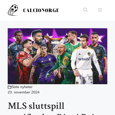
Hopp
til
Meny
innhold
Siste nyheter
23. november 2024
MLS sluttspill