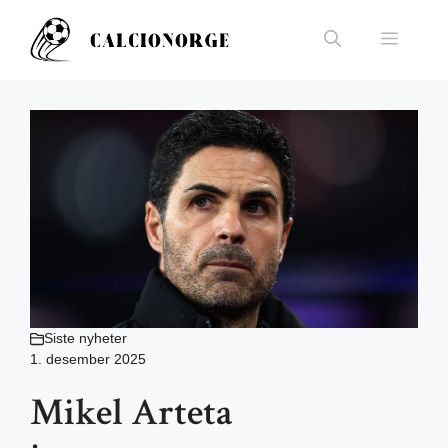
Hopp
til
Meny
innhold
Siste nyheter
1. desember 2025
Mikel Arteta