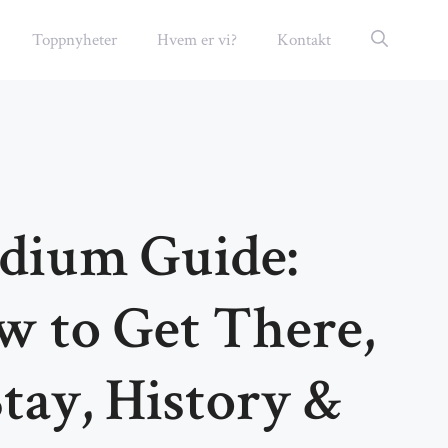
Toppnyheter
Hvem er vi?
Kontakt
adium Guide:
w to Get There,
tay, History &