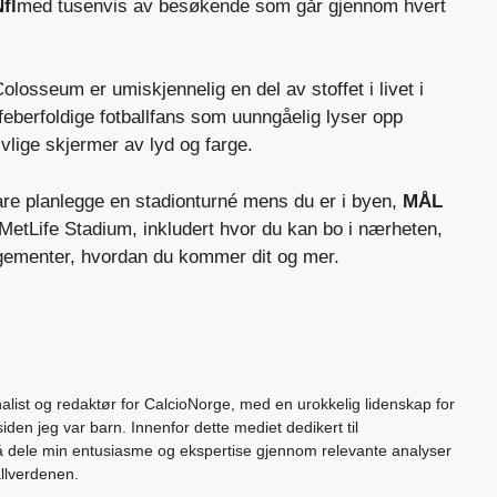
fl
med tusenvis av besøkende som går gjennom hvert
olosseum er umiskjennelig en del av stoffet i livet i
berfoldige fotballfans som uunngåelig lyser opp
lige skjermer av lyd og farge.
 bare planlegge en stadionturné mens du er i byen,
MÅL
m MetLife Stadium, inkludert hvor du kan bo i nærheten,
rangementer, hvordan du kommer dit og mer.
alist og redaktør for CalcioNorge, med en urokkelig lidenskap for
siden jeg var barn. Innenfor dette mediet dedikert til
 å dele min entusiasme og ekspertise gjennom relevante analyser
allverdenen.