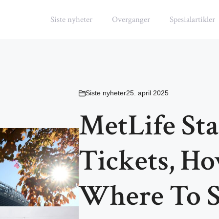
Siste nyheter
Overganger
Spesialartikler
Siste nyheter
25. april 2025
MetLife St
Tickets, Ho
Where To S