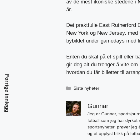
av de mest ikoniske stedene i
N
år.
Det praktfulle East Rutherford C
New York og New Jersey, med fe
bybildet under gamedays med liv
Enten du skal på et spill eller
gir deg alt du trenger å vite o
hvordan du får billetter til ar
Forrige innlegg
Kategorier
Siste nyheter
Gunnar
Jeg er Gunnar, sportsjourn
fotball som jeg har dyrket 
sportsnyheter, prøver jeg
og et opplyst blikk på fotb