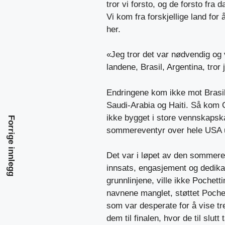
tror vi forsto, og de forsto fra d
Vi kom fra forskjellige land for
her.
«Jeg tror det var nødvendig og va
landene, Brasil, Argentina, tro
Endringene kom ikke mot Brasil 
Saudi-Arabia og Haiti. Så kom 
ikke bygget i store vennskapsk
Forrige innlegg
sommereventyr over hele USA ut
Det var i løpet av den sommeren 
innsats, engasjement og dedikas
grunnlinjene, ville ikke Pochet
navnene manglet, støttet Poche
som var desperate for å vise t
dem til finalen, hvor de til slu