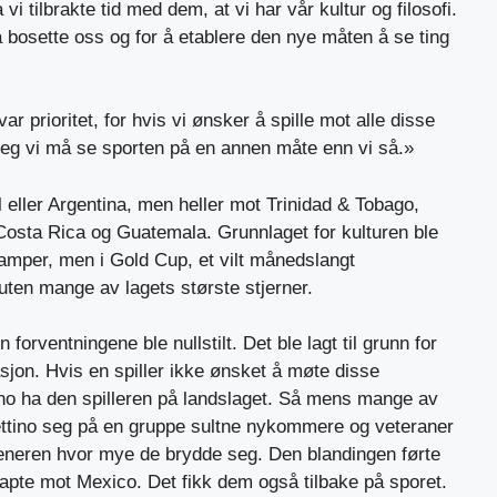
a vi tilbrakte tid med dem, at vi har vår kultur og filosofi.
 å bosette oss og for å etablere den nye måten å se ting
r prioritet, for hvis vi ønsker å spille mot alle disse
r jeg vi må se sporten på en annen måte enn vi så.»
eller Argentina, men heller mot Trinidad & Tobago,
Costa Rica og Guatemala. Grunnlaget for kulturen ble
amper, men i Gold Cup, et vilt månedslangt
en mange av lagets største stjerner.
forventningene ble nullstilt. Det ble lagt til grunn for
jon. Hvis en spiller ikke ønsket å møte disse
tino ha den spilleren på landslaget. Så mens mange av
ttino seg på en gruppe sultne nykommere og veteraner
reneren hvor mye de brydde seg. Den blandingen førte
tt tapte mot Mexico. Det fikk dem også tilbake på sporet.