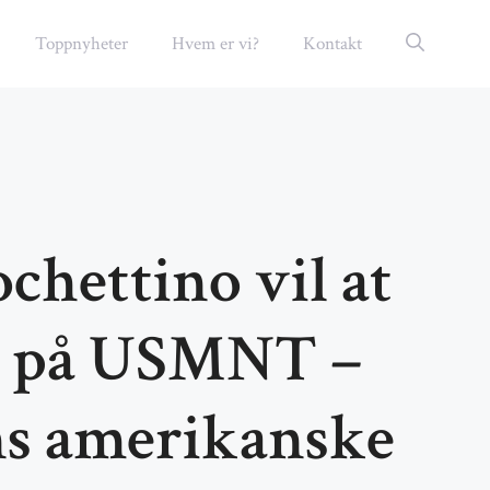
Toppnyheter
Hvem er vi?
Kontakt
chettino vil at
ro på USMNT –
ns amerikanske