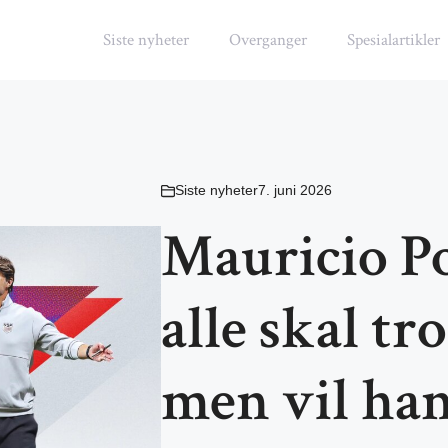
Siste nyheter
Overganger
Spesialartikler
Siste nyheter
7. juni 2026
Mauricio Po
alle skal t
men vil ha