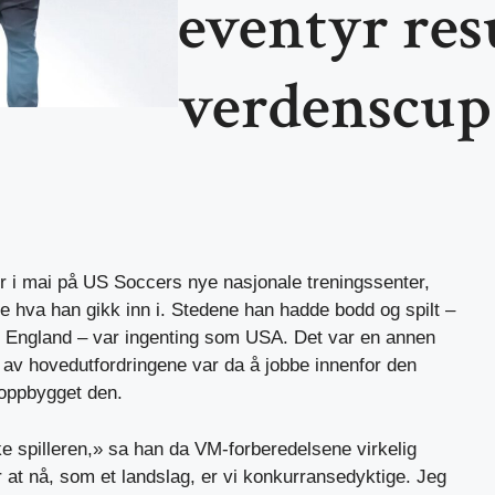
eventyr resu
verdenscup
r i mai på US Soccers nye nasjonale treningssenter,
te hva han gikk inn i. Stedene han hadde bodd og spilt –
g England – var ingenting som USA. Det var en annen
n av hovedutfordringene var da å jobbe innenfor den
noppbygget den.
e spilleren,» sa han da VM-forberedelsene virkelig
r at nå, som et landslag, er vi konkurransedyktige. Jeg