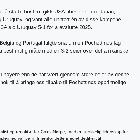
or å starte høsten, gikk USA ubeseiret mot Japan,
g Uruguay, og vant alle unntatt én av disse kampene.
 USA slo Uruguay 5-1 for å avslutte 2025.
elgia og Portugal fulgte snart, men Pochettinos lag
på best mulig måte med en 3-2 seier over det afrikanske
all høyere enn de har vært gjennom store deler av denne
nok til å bringe oss tilbake til Pochettinos opprinnelige
alist og redaktør for CalcioNorge, med en urokkelig lidenskap for
siden jeg var barn. Innenfor dette mediet dedikert til