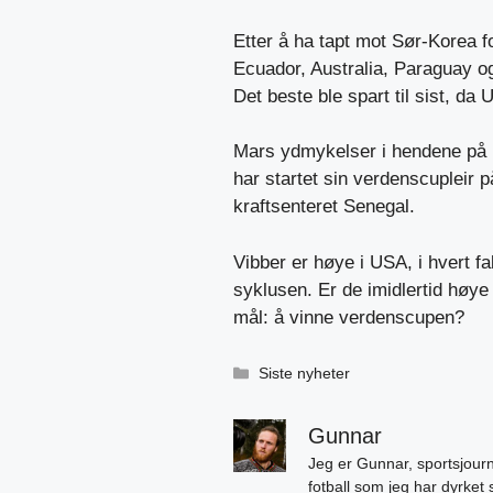
Etter å ha tapt mot Sør-Korea f
Ecuador, Australia, Paraguay o
Det beste ble spart til sist, da
Mars ydmykelser i hendene på B
har startet sin verdenscupleir 
kraftsenteret Senegal.
Vibber er høye i USA, i hvert f
syklusen. Er de imidlertid høye 
mål: å vinne verdenscupen?
Kategorier
Siste nyheter
Gunnar
Jeg er Gunnar, sportsjourn
fotball som jeg har dyrket 