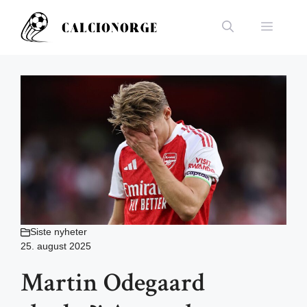
Hopp
til
Meny
innhold
Siste nyheter
25. august 2025
Martin Odegaard