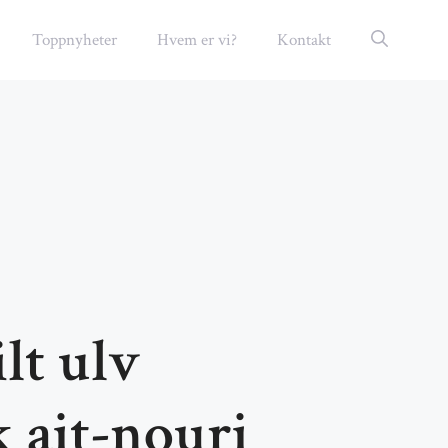
Toppnyheter
Hvem er vi?
Kontakt
lt ulv
 ait-nouri