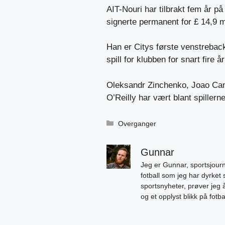
AIT-Nouri har tilbrakt fem år p
signerte permanent for £ 14,9 mi
Han er Citys første venstreback
spill for klubben for snart fire å
Oleksandr Zinchenko, Joao Canc
O’Reilly har vært blant spillerne 
Kategorier
Overganger
Gunnar
Jeg er Gunnar, sportsjourn
fotball som jeg har dyrket 
sportsnyheter, prøver jeg
og et opplyst blikk på fotb