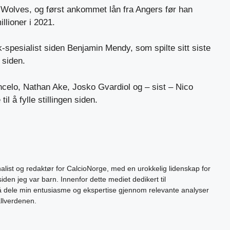
å Wolves, og først ankommet lån fra Angers før han
llioner i 2021.
-spesialist siden Benjamin Mendy, som spilte sitt siste
r siden.
elo, Nathan Ake, Josko Gvardiol og – sist – Nico
til å fylle stillingen siden.
alist og redaktør for CalcioNorge, med en urokkelig lidenskap for
siden jeg var barn. Innenfor dette mediet dedikert til
 å dele min entusiasme og ekspertise gjennom relevante analyser
allverdenen.