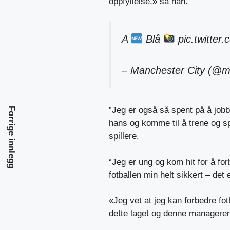
oppfyllelse,» sa han.
A
Blå
pic.twitte
– Manchester City (@m
”Jeg er også så spent på å job
Forrige innlegg
hans og komme til å trene og 
spillere.
“Jeg er ung og kom hit for å fo
fotballen min helt sikkert – det 
«Jeg vet at jeg kan forbedre f
dette laget og denne manageren, 