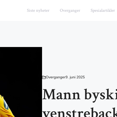
Siste nyheter
Overganger
Spesialartikler
Overganger
9. juni 2025
Mann byski
venstreback