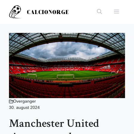
Hopp
til
Meny
innhold
Overganger
30. august 2024
Manchester United