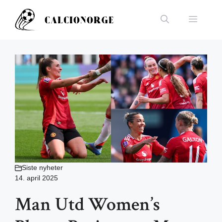
Hopp
til
Meny
innhold
Siste nyheter
14. april 2025
Man Utd Women’s