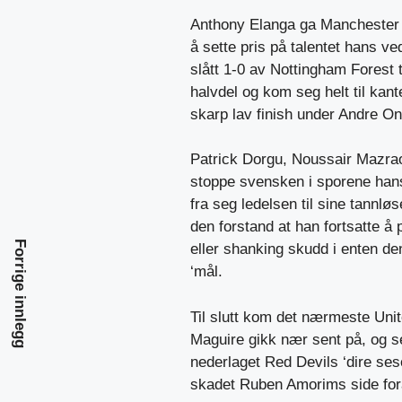
Anthony Elanga ga Manchester U
å sette pris på talentet hans ve
slått 1-0 av Nottingham Forest 
halvdel og kom seg helt til kan
skarp lav finish under Andre Ona
Patrick Dorgu, Noussair Mazrao
stoppe svensken i sporene hans
fra seg ledelsen til sine tannl
den forstand at han fortsatte å 
Forrige innlegg
eller shanking skudd i enten d
‘mål.
Til slutt kom det nærmeste Unit
Maguire gikk nær sent på, og sel
nederlaget Red Devils ‘dire seso
skadet Ruben Amorims side fo