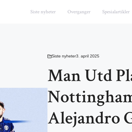
Siste nyheter
Overganger
Spesialartikler
Siste nyheter
3. april 2025
Man Utd Pl
Nottingham
Alejandro 