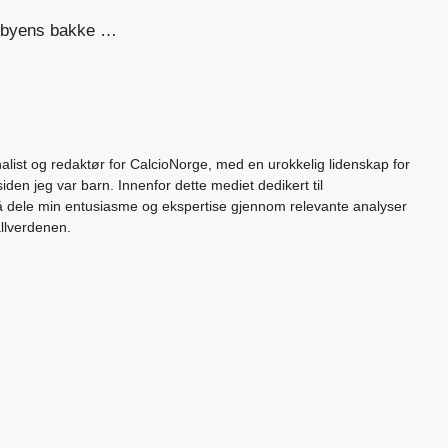
a byens bakke …
alist og redaktør for CalcioNorge, med en urokkelig lidenskap for
siden jeg var barn. Innenfor dette mediet dedikert til
 å dele min entusiasme og ekspertise gjennom relevante analyser
allverdenen.