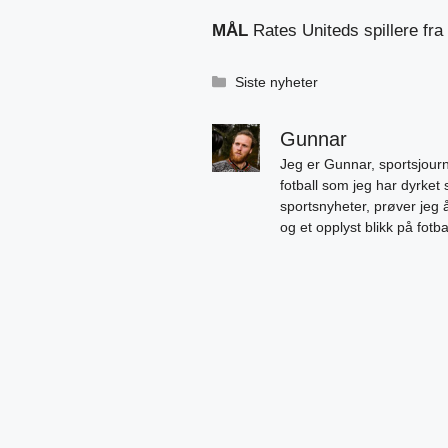
MÅL
Rates Uniteds spillere fr
Kategorier
Siste nyheter
Gunnar
Jeg er Gunnar, sportsjourn
fotball som jeg har dyrket 
sportsnyheter, prøver jeg
og et opplyst blikk på fotb