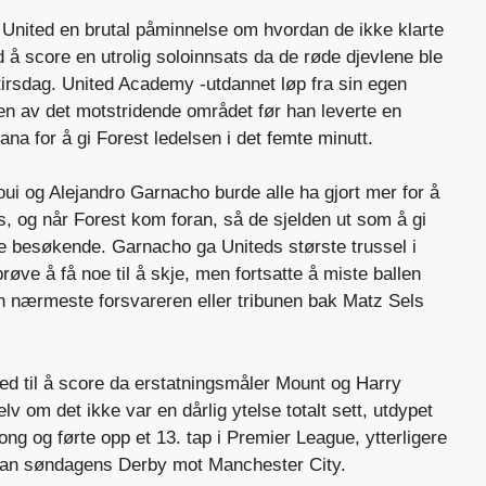
nited en brutal påminnelse om hvordan de ikke klarte
d å score en utrolig soloinnsats da de røde djevlene ble
tirsdag. United Academy -utdannet løp fra sin egen
ten av det motstridende området før han leverte en
na for å gi Forest ledelsen i det femte minutt.
ui og Alejandro Garnacho burde alle ha gjort mer for å
, og når Forest kom foran, så de sjelden ut som å gi
øse besøkende. Garnacho ga Uniteds største trussel i
prøve å få noe til å skje, men fortsatte å miste ballen
en nærmeste forsvareren eller tribunen bak Matz Sels
ed til å score da erstatningsmåler Mount og Harry
v om det ikke var en dårlig ytelse totalt sett, utdypet
ng og førte opp et 13. tap i Premier League, ytterligere
ran søndagens Derby mot Manchester City.