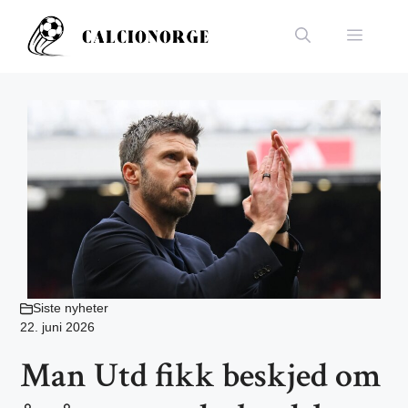
Hopp
til
Meny
innhold
Siste nyheter
22. juni 2026
Man Utd fikk beskjed om