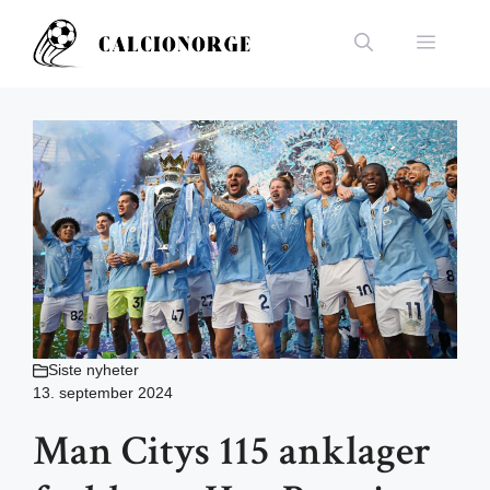
Hopp
til
Meny
innhold
Siste nyheter
13. september 2024
Man Citys 115 anklager