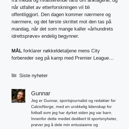
fra media og rivaliserende fans om anklagene, og
når utfallet av etterforskningen vil bli
offentliggjort. Den dagen kommer nærmere og
nærmere, og det første skrittet mot den tas på
mandag, når det som mange kaller «århundrets
idrettsprøve» endelig begynner.
MÅL
forklarer nøkkeldetaljene mens City
forbereder seg på kamp med Premier League…
Kategorier
Siste nyheter
Gunnar
Jeg er Gunnar, sportsjournalist og redaktør for
CalcioNorge, med en urokkelig lidenskap for
fotball som jeg har dyrket siden jeg var barn.
Innenfor dette mediet dedikert til sportsnyheter,
prøver jeg å dele min entusiasme og