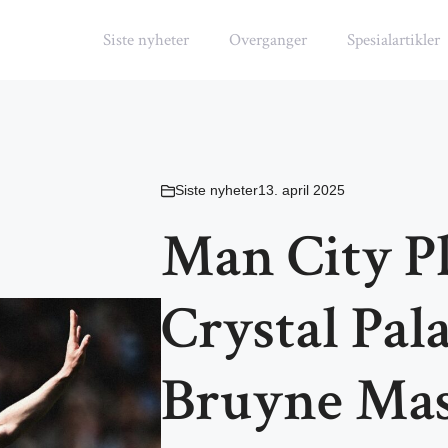
Siste nyheter
Overganger
Spesialartikler
Siste nyheter
13. april 2025
Man City Pl
Crystal Pal
Bruyne Mast