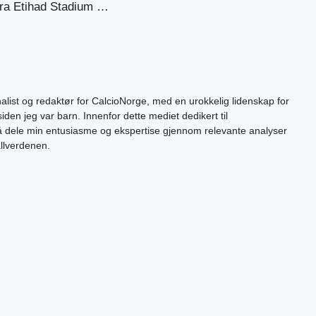
fra Etihad Stadium …
alist og redaktør for CalcioNorge, med en urokkelig lidenskap for
siden jeg var barn. Innenfor dette mediet dedikert til
 å dele min entusiasme og ekspertise gjennom relevante analyser
allverdenen.