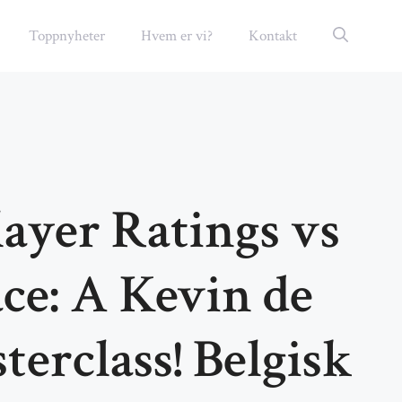
Toppnyheter
Hvem er vi?
Kontakt
ayer Ratings vs
ace: A Kevin de
erclass! Belgisk