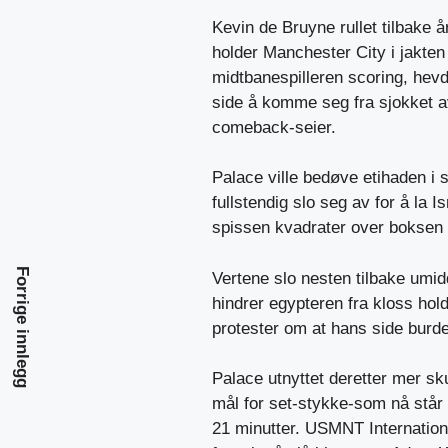
Kevin de Bruyne rullet tilbake å
holder Manchester City i jakten
midtbanespilleren scoring, hevd
side å komme seg fra sjokket av 
comeback-seier.
Palace ville bedøve etihaden i s
fullstendig slo seg av for å la 
spissen kvadrater over boksen 
Forrige innlegg
Vertene slo nesten tilbake um
hindrer egypteren fra kloss hol
protester om at hans side burde 
Palace utnyttet deretter mer sk
mål for set-stykke-som nå står 
21 minutter. USMNT Internation