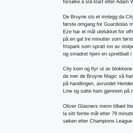
forsøke å slå klart etter Adam 
De Bruyne slo et innlegg da City
første omgang for Guardiolas m
Eze har et mål utelukket for off
på en gal tre minutter som før
frispark som spratt inn av stol
og smadret hjem en sprettball i
City kom og flyr ut av blokkene e
da mer de Bruyne Magic så ham
på handlingen, avrundet Hender
Line og satte ham gjennom på 
Oliver Glasners menn tilbød lit
la sitt femte mål etter 79 minut
søken etter Champions League -