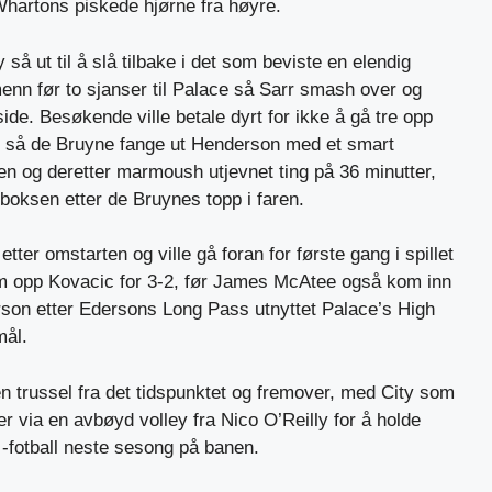
Whartons piskede hjørne fra høyre.
 så ut til å slå tilbake i det som beviste en elendig
enn før to sjanser til Palace så Sarr smash over og
side. Besøkende ville betale dyrt for ikke å gå tre opp
st så de Bruyne fange ut Henderson med et smart
pen og deretter marmoush utjevnet ting på 36 minutter,
 boksen etter de Bruynes topp i faren.
tter omstarten og ville gå foran for første gang i spillet
 opp Kovacic for 3-2, før James McAtee også kom inn
son etter Edersons Long Pass utnyttet Palace’s High
mål.
en trussel fra det tidspunktet og fremover, med City som
ter via en avbøyd volley fra Nico O’Reilly for å holde
fotball neste sesong på banen.