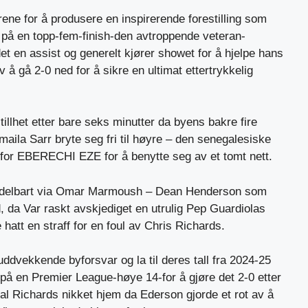
rene for å produsere en inspirerende forestilling som
 på en topp-fem-finish-den avtroppende veteran-
et en assist og generelt kjører showet for å hjelpe hans
å gå 2-0 ned for å sikre en ultimat ettertrykkelig
tillhet etter bare seks minutter da byens bakre fire
Ismaila Sarr bryte seg fri til høyre – den senegalesiske
for EBERECHI EZE for å benytte seg av et tomt nett.
iddelbart via Omar Marmoush – Dean Henderson som
d, da Var raskt avskjediget en utrulig Pep Guardiolas
hatt en straff for en foul av Chris Richards.
uddvekkende byforsvar og la til deres tall fra 2024-25
på en Premier League-høye 14-for å gjøre det 2-0 etter
al Richards nikket hjem da Ederson gjorde et rot av å