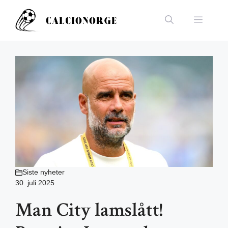
Hopp
til
Meny
innhold
Siste nyheter
30. juli 2025
Man City lamslått!