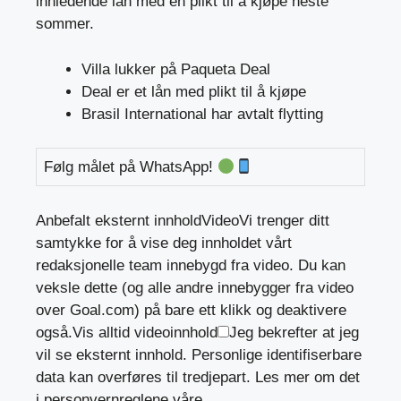
innledende lån med en plikt til å kjøpe neste
sommer.
Villa lukker på Paqueta Deal
Deal er et lån med plikt til å kjøpe
Brasil International har avtalt flytting
Følg målet på WhatsApp!
Anbefalt eksternt innhold
Video
Vi trenger ditt
samtykke for å vise deg innholdet vårt
redaksjonelle team innebygd fra video. Du kan
veksle dette (og alle andre innebygger fra video
over Goal.com) på bare ett klikk og deaktivere
også.
Vis alltid videoinnhold
Jeg bekrefter at jeg
vil se eksternt innhold. Personlige identifiserbare
data kan overføres til tredjepart. Les mer om det
i personvernreglene våre.