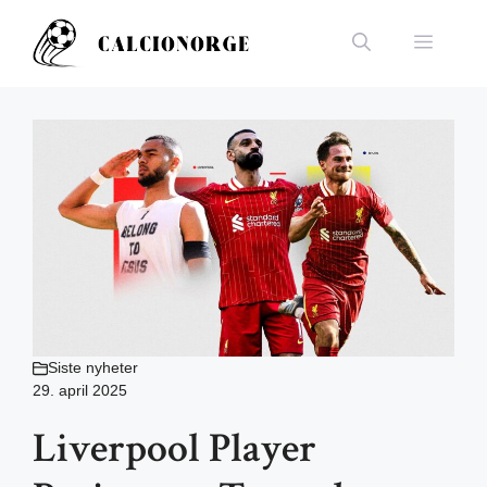
Hopp
til
Meny
innhold
Siste nyheter
29. april 2025
Liverpool Player