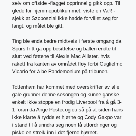
selv om offside -flagget opprinnelig gikk opp. Til
glede for hjemmepublikummet, viste en VaR -
sjekk at Szoboszlai ikke hadde forvillet seg for
langt, og målet ble gitt.
Ting ble enda bedre midtveis i første omgang da
Spurs fritt ga opp besittelse og ballen endte til
slutt ved føttene til Alexis Mac Allister, hvis
rakett fra kanten av området fløy forbi Guglielmo
Vicario for å be Pandemonium på tribunen.
Tottenham har kommet med overskrifter av alle
gale grunner denne sesongen og kunne ganske
enkelt ikke stoppe en frodig Liverpool fra å gå 3-
1 foran da Ange Postecoglou så på at siden hans
ikke klarte å rydde et hjørne og Cody Gakpo var
i stand til å unndra seg noen få utfordringer og
piske en streik inn i det fjerne hjørnet.