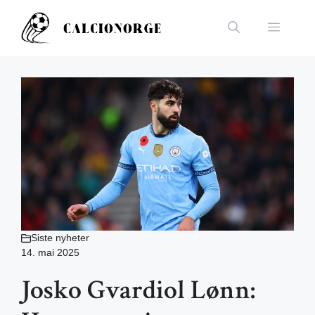
Hopp
til
Meny
innhold
Siste nyheter
14. mai 2025
Josko Gvardiol Lønn: