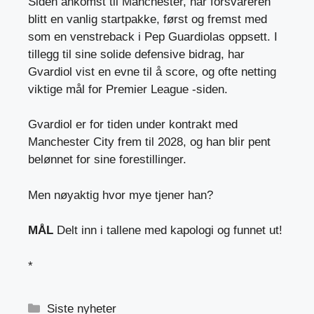
Siden ankomst til Manchester, har forsvareren
blitt en vanlig startpakke, først og fremst med
som en venstreback i Pep Guardiolas oppsett. I
tillegg til sine solide defensive bidrag, har
Gvardiol vist en evne til å score, og ofte netting
viktige mål for Premier League -siden.
Gvardiol er for tiden under kontrakt med
Manchester City frem til 2028, og han blir pent
belønnet for sine forestillinger.
Men nøyaktig hvor mye tjener han?
MÅL
Delt inn i tallene med kapologi og funnet ut!
*
Kategorier
Siste nyheter