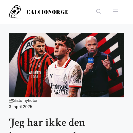
Hopp
til
Meny
innhold
Siste nyheter
3. april 2025
‘Jeg har ikke den