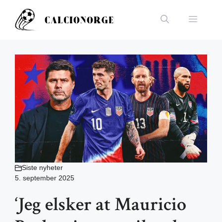
Hopp
til
Meny
innhold
Siste nyheter
5. september 2025
‘Jeg elsker at Mauricio