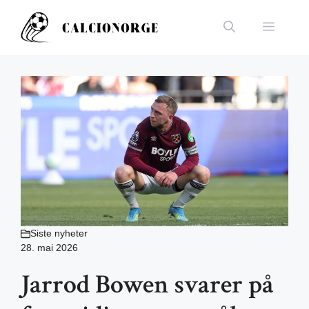
Hopp
til
Meny
innhold
Siste nyheter
28. mai 2026
Jarrod Bowen svarer på