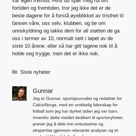
vår egen fremtid. Hvis du spør meg nå om
fortiden og fremtiden, tror jeg ikke det er de
beste dagene for å forstå øyeblikket av tristhet til
fansen våre, oss selv, klubben, og be om
unnskyldning og takke dem for all støtten de ga
oss i termer av 10, normalt sett i løpet av de
siste 10 årene. eller så har gitt lagene nok til å
holde seg trygge, men det er ikke nok.
Kategorier
Siste nyheter
Gunnar
Jeg er Gunnar, sportsjournalist og redaktør for
CalcioNorge, med en urokkelig lidenskap for
fotball som jeg har dyrket siden jeg var barn.
Innenfor dette mediet dedikert til sportsnyheter,
prøver jeg å dele min entusiasme og
ekspertise gjennom relevante analyser og et