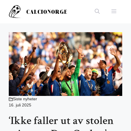
Hopp
til
Meny
innhold
Siste nyheter
16. juli 2025
‘Ikke faller ut av stolen