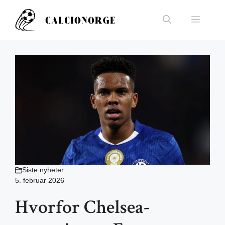
Hopp
til
Meny
innhold
Siste nyheter
5. februar 2026
Hvorfor Chelsea-