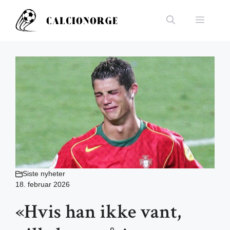
Hopp
til
Meny
innhold
Siste nyheter
18. februar 2026
«Hvis han ikke vant,