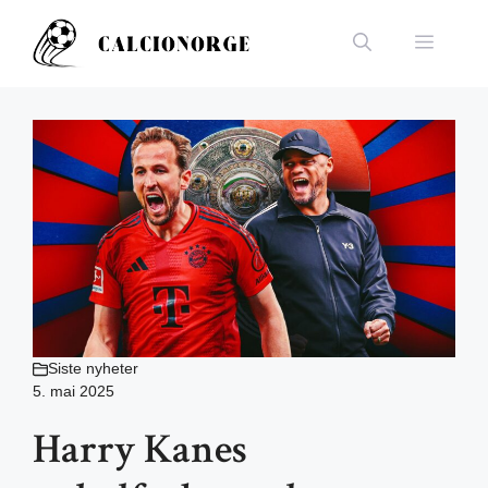
Hopp
til
Meny
innhold
Siste nyheter
5. mai 2025
Harry Kanes