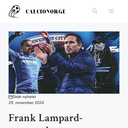
Hopp
til
Meny
innhold
Siste nyheter
29. november 2024
Frank Lampard-