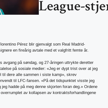
League-stje
Florentino Pérez blir gjenvalgt som Real Madrid-
ignere en fireårig avtale med et valgfritt femte år.
es avgang på søndag, og 27-åringen uttrykte deretter
uttalelse på sosiale medier: «Jeg er dypt trist over at jeg
el til dere alle sammen i siste kamp», skrev
vendt til LFC-fansen. «På det tidspunktet visste jeg
ang jeg hadde på meg denne skjorten foran deg.» Ordene
e overrumplet av kollapsen av kontraktsforhandlingene