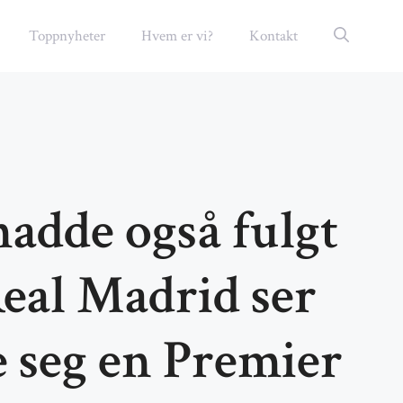
Toppnyheter
Hvem er vi?
Kontakt
adde også fulgt
eal Madrid ser
re seg en Premier