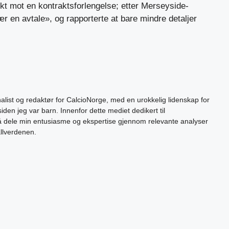
ekt mot en kontraktsforlengelse; etter Merseyside-
r en avtale», og rapporterte at bare mindre detaljer
alist og redaktør for CalcioNorge, med en urokkelig lidenskap for
siden jeg var barn. Innenfor dette mediet dedikert til
 å dele min entusiasme og ekspertise gjennom relevante analyser
allverdenen.