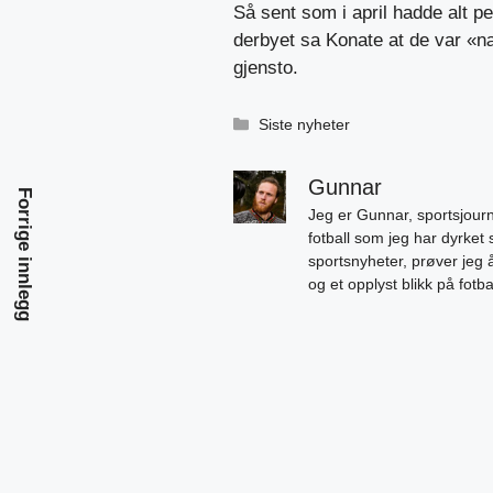
Så sent som i april hadde alt p
derbyet sa Konate at de var «næ
gjensto.
Kategorier
Siste nyheter
Gunnar
Forrige innlegg
Jeg er Gunnar, sportsjourn
fotball som jeg har dyrket 
sportsnyheter, prøver jeg
og et opplyst blikk på fotb