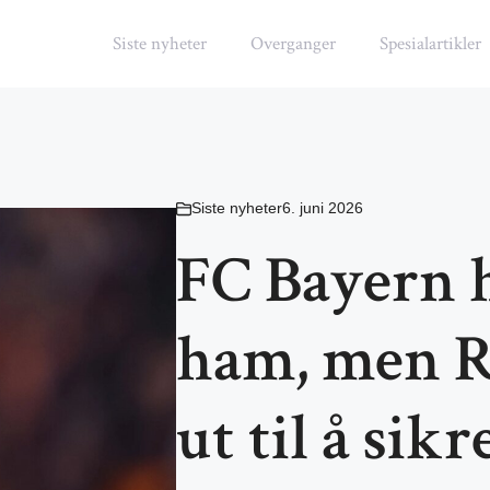
Siste nyheter
Overganger
Spesialartikler
Siste nyheter
6. juni 2026
FC Bayern h
ham, men R
ut til å sik