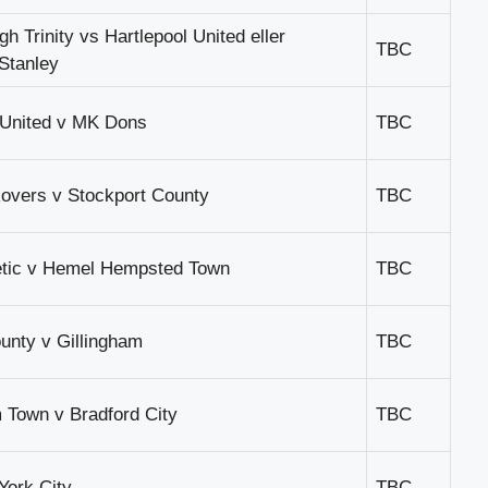
h Trinity vs Hartlepool United eller
TBC
Stanley
 United v MK Dons
TBC
overs v Stockport County
TBC
etic v Hemel Hempsted Town
TBC
unty v Gillingham
TBC
 Town v Bradford City
TBC
York City
TBC