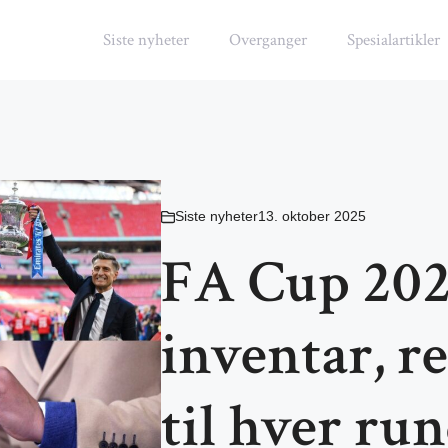
Siste nyheter
Overganger
Spesialartikler
Siste nyheter
13. oktober 2025
FA Cup 202
inventar, re
til hver ru