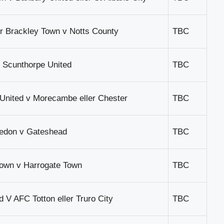
r Brackley Town v Notts County
TBC
v Scunthorpe United
TBC
United v Morecambe eller Chester
TBC
edon v Gateshead
TBC
Town v Harrogate Town
TBC
d V AFC Totton eller Truro City
TBC