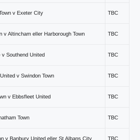
Town v Exeter City
TBC
n v Altincham eller Harborough Town
TBC
 v Southend United
TBC
United v Swindon Town
TBC
wn v Ebbsfleet United
TBC
hatham Town
TBC
on v Banbury United eller St Albans City
TBC