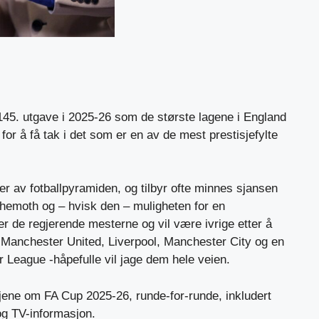
145. utgave i 2025-26 som de største lagene i England
or å få tak i det som er en av de mest prestisjefylte
er av fotballpyramiden, og tilbyr ofte minnes sjansen
ehemoth og – hvisk den – muligheten for en
er de regjerende mesterne og vil være ivrige etter å
m Manchester United, Liverpool, Manchester City og en
r League -håpefulle vil jage dem hele veien.
ljene om FA Cup 2025-26, runde-for-runde, inkludert
 og TV-informasjon.