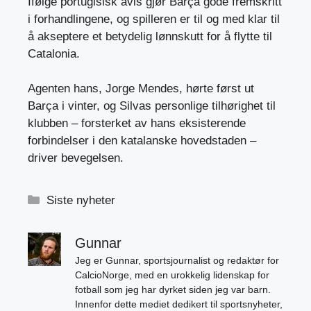
Ifølge portugisisk avis gjør Barça gode fremskritt
i forhandlingene, og spilleren er til og med klar til
å akseptere et betydelig lønnskutt for å flytte til
Catalonia.
Agenten hans, Jorge Mendes, hørte først ut
Barça i vinter, og Silvas personlige tilhørighet til
klubben – forsterket av hans eksisterende
forbindelser i den katalanske hovedstaden –
driver bevegelsen.
Kategorier
Siste nyheter
Gunnar
Jeg er Gunnar, sportsjournalist og redaktør for
CalcioNorge, med en urokkelig lidenskap for
fotball som jeg har dyrket siden jeg var barn.
Innenfor dette mediet dedikert til sportsnyheter,