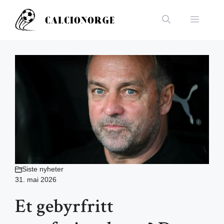
Hopp
til
Meny
innhold
Siste nyheter
31. mai 2026
Et gebyrfritt