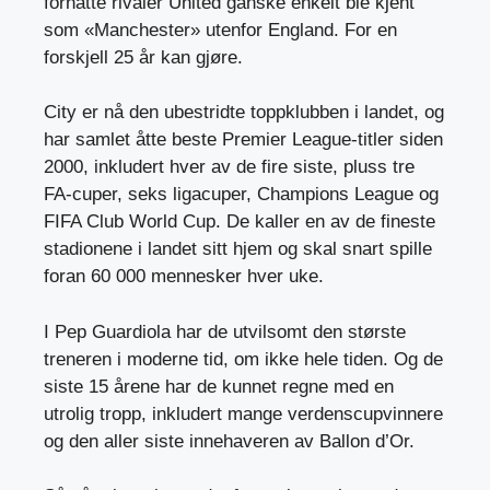
forhatte rivaler United ganske enkelt ble kjent
som «Manchester» utenfor England. For en
forskjell 25 år kan gjøre.
City er nå den ubestridte toppklubben i landet, og
har samlet åtte beste Premier League-titler siden
2000, inkludert hver av de fire siste, pluss tre
FA-cuper, seks ligacuper, Champions League og
FIFA Club World Cup. De kaller en av de fineste
stadionene i landet sitt hjem og skal snart spille
foran 60 000 mennesker hver uke.
I Pep Guardiola har de utvilsomt den største
treneren i moderne tid, om ikke hele tiden. Og de
siste 15 årene har de kunnet regne med en
utrolig tropp, inkludert mange verdenscupvinnere
og den aller siste innehaveren av Ballon d’Or.