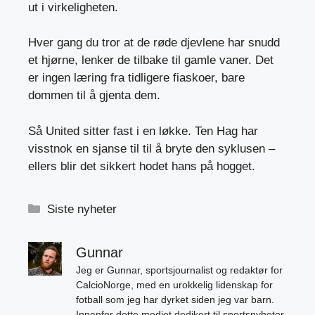
ut i virkeligheten.
Hver gang du tror at de røde djevlene har snudd
et hjørne, lenker de tilbake til gamle vaner. Det
er ingen læring fra tidligere fiaskoer, bare
dommen til å gjenta dem.
Så United sitter fast i en løkke. Ten Hag har
visstnok en sjanse til til å bryte den syklusen –
ellers blir det sikkert hodet hans på hogget.
Kategorier
Siste nyheter
Gunnar
Jeg er Gunnar, sportsjournalist og redaktør for
CalcioNorge, med en urokkelig lidenskap for
fotball som jeg har dyrket siden jeg var barn.
Innenfor dette mediet dedikert til sportsnyheter,