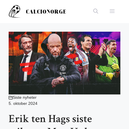
Hopp
til
Meny
innhold
Siste nyheter
5. oktober 2024
Erik ten Hags siste