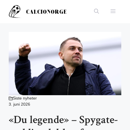
Hopp
til
Meny
innhold
Siste nyheter
3. juni 2026
«Du legende» – Spygate-