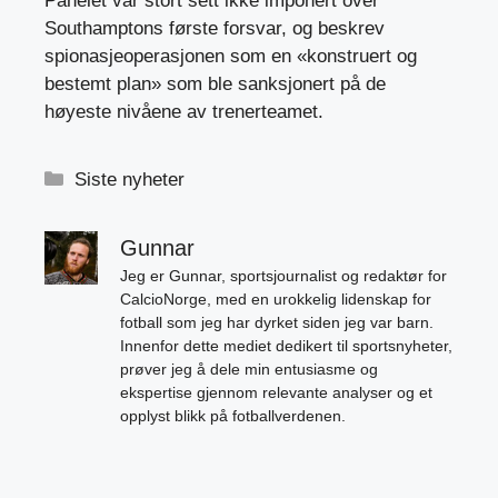
Panelet var stort sett ikke imponert over
Southamptons første forsvar, og beskrev
spionasjeoperasjonen som en «konstruert og
bestemt plan» som ble sanksjonert på de
høyeste nivåene av trenerteamet.
Kategorier
Siste nyheter
Gunnar
Jeg er Gunnar, sportsjournalist og redaktør for
CalcioNorge, med en urokkelig lidenskap for
fotball som jeg har dyrket siden jeg var barn.
Innenfor dette mediet dedikert til sportsnyheter,
prøver jeg å dele min entusiasme og
ekspertise gjennom relevante analyser og et
opplyst blikk på fotballverdenen.