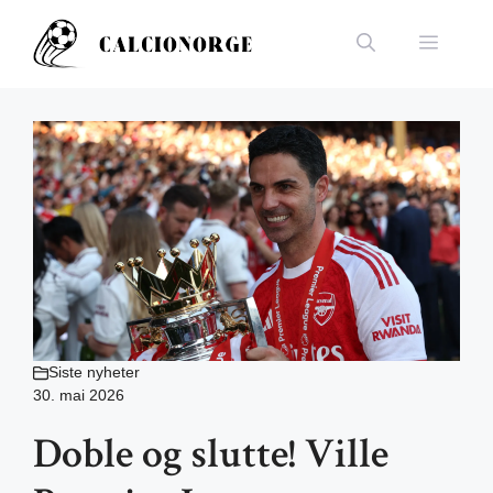
Hopp
til
Meny
innhold
Siste nyheter
30. mai 2026
Doble og slutte! Ville